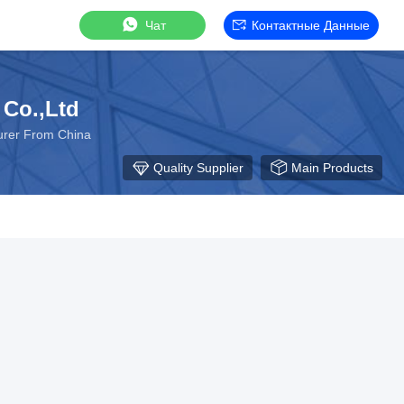
Чат
Контактные Данные
Co.,Ltd
urer From China
Quality Supplier
Main Products