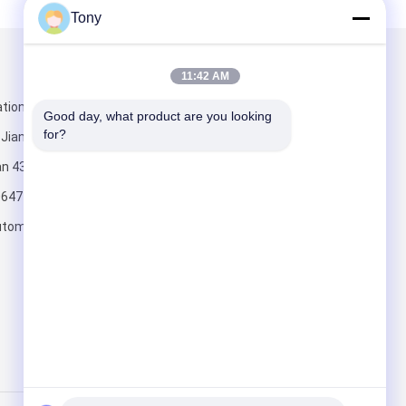
Tony
и
Написать нам
11:42 AM
ational SOHO,
Good day, what product are you looking 
for?
 Jianghan
an 430023.
0647
tomation.com
Отправить