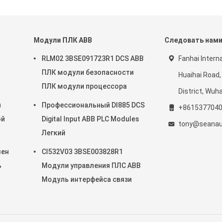
Модули ПЛК ABB
Следовать нам
RLM02 3BSE091723R1 DCS ABB
Fanhai Intern
ПЛК модули безопасности
Huaihai Road,
ПЛК модули процессора
District, Wuh
и
Профессиональный DI885 DCS
+861537704
ой
Digital Input ABB PLC Modules
tony@seanau
Легкий
лен
CI532V03 3BSE003828R1
ь
Модули управления ПЛС ABB
Модуль интерфейса связи