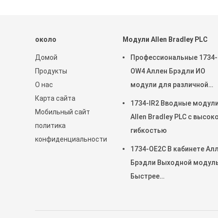
около
Модули Allen Bradley PLC
Домой
Профессиональные 1734-
Продукты
OW4 Аллен Брэдли ИО
О нас
модули для различной
Карта сайта
промышленности
1734-IR2 Вводные модул
Мобильный сайт
Allen Bradley PLC с высок
политика
гибкостью
конфиденциальности
1734-OE2C В кабинете Ал
Брэдли Выходной модул
Быстрее
производительность