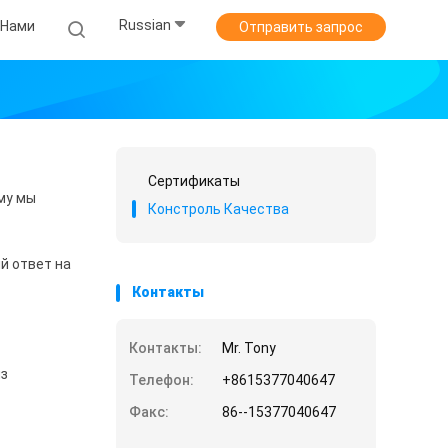
Russian
 Нами
Отправить запрос
Сертификаты
му мы
Констроль Качества
й ответ на
Контакты
Контакты:
Mr. Tony
из
Телефон:
+8615377040647
Факс:
86--15377040647