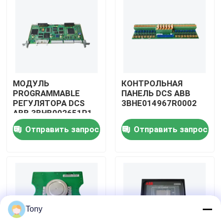
О нас
Экскурсия по заводу
МОДУЛЬ
КОНТРОЛЬНАЯ
Контроль качества
PROGRAMMABLE
ПАНЕЛЬ DCS ABB
РЕГУЛЯТОРА DCS
3BHE014967R0002
ABB 3BHB002651R1
Свяжитесь с нами
Отправить запрос
Отправить запрос
Запросите цитату
Модули Allen Bradley PLC
Tony
Модули ПЛК ABB