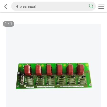
1
/
1