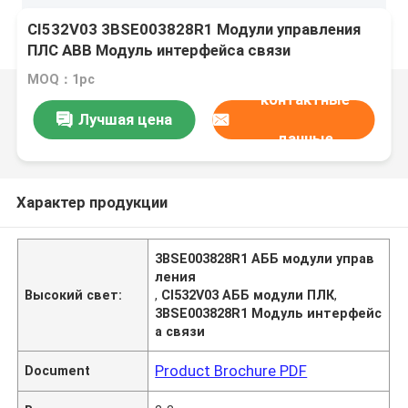
CI532V03 3BSE003828R1 Модули управления
ПЛС ABB Модуль интерфейса связи
MOQ：1pc
контактные
Лучшая цена
данные
Характер продукции
3BSE003828R1 АББ модули управ
ления
Высокий свет:
,
CI532V03 АББ модули ПЛК
,
3BSE003828R1 Модуль интерфейс
а связи
Product Brochure PDF
Document