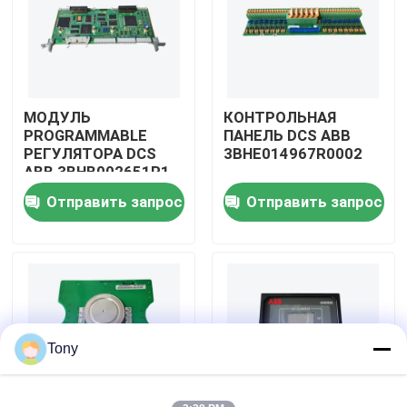
О нас
Экскурсия по заводу
МОДУЛЬ
КОНТРОЛЬНАЯ
PROGRAMMABLE
ПАНЕЛЬ DCS ABB
РЕГУЛЯТОРА DCS
3BHE014967R0002
Контроль качества
ABB 3BHB002651R1
Отправить запрос
Отправить запрос
Свяжитесь с нами
Запросите цитату
Модули Allen Bradley PLC
Tony
Модули ПЛК ABB