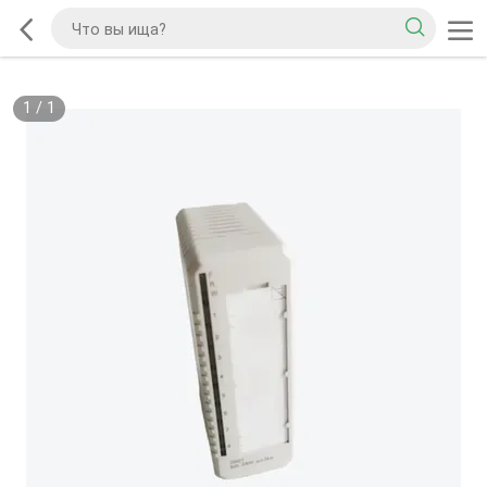
1
/
1