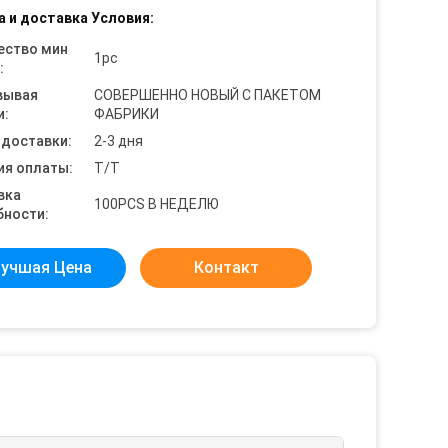
а и доставка Условия:
ество мин
1pc
:
вывая
СОВЕРШЕННО НОВЫЙ С ПАКЕТОМ
и:
ФАБРИКИ
 доставки:
2-3 дня
ия оплаты:
T/T
вка
100PCS В НЕДЕЛЮ
бности:
учшая Цена
Контакт