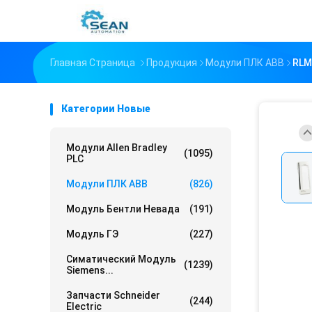
Главная Страница
Продукция
Модули ПЛК ABB
RLM
Категории Новые
Модули Allen Bradley
(1095)
PLC
Модули ПЛК ABB
(826)
Модуль Бентли Невада
(191)
Модуль ГЭ
(227)
Симатический Модуль
(1239)
Siemens...
Запчасти Schneider
(244)
Electric