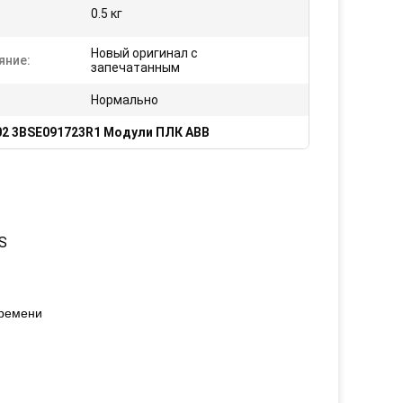
0.5 кг
Новый оригинал с
яние:
запечатанным
Нормально
2 3BSE091723R1 Модули ПЛК ABB
S
времени