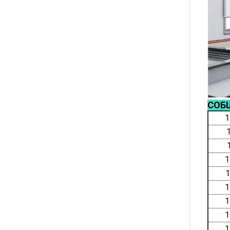
СОБ
1
1
1
1
1
1
1