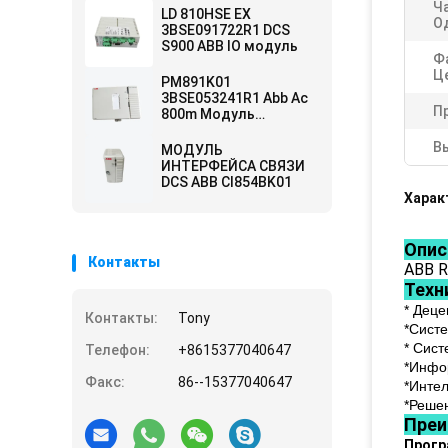
Ч
LD 810HSE EX
Од
3BSE091722R1 DCS
S900 ABB IO модуль
Ф
Ц
PM891K01
3BSE053241R1 Abb Ac
П
800m Модуль
управления
В
МОДУЛЬ
ИНТЕРФЕЙСА СВЯЗИ
DCS ABB CI854BK01
Харак
Опис
Контакты
ABB R
Техн
* Дец
Контакты:
Tony
*Сист
* Сис
Телефон:
+8615377040647
*Инфо
Факс:
86--15377040647
*Инте
*Реше
Пре
Прогр