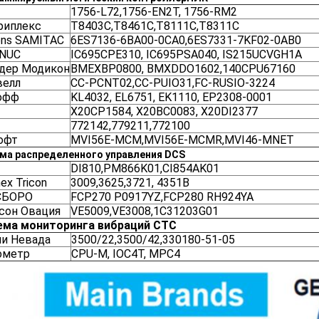
1756-L72,1756-EN2T, 1756-RM2
риплекс
T8403C,T8461C,T8111C,T8311C
ens SAMITAC
6ES7136-6BA00-0CA0,6ES7331-7KF02-0AB0
ANUC
IC695CPE310, IC695PSA040, IS215UCVGH1A
дер Модикон
BMEXBP0800, BMXDDO1602,140CPU67160
велл
CC-PCNT02,CC-PUIO31,FC-RUSIO-3224
офф
KL4032, EL6751, EK1110, EP2308-0001
X20CP1584, X20BC0083, X20DI2377
772142,779211,772100
офт
MVI56E-MCM,MVI56E-MCMR,MVI46-MNET
ма распределенного управления DCS
DI810,PM866K01,CI854AK01
nex Tricon
3009,3625,3721, 4351B
СБОРО
FCP270 P0917YZ,FCP280 RH924YA
сон Овация
VE5009,VE3008,1C31203G01
ема мониторинга вибраций СТС
ли Невада
3500/22,3500/42,330180-51-05
ометр
CPU-M, IOC4T, MPC4