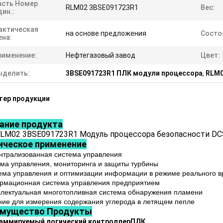
асть Номер
RLM02 3BSE091723R1
Вес:
ин.:
актическая
на основе предложения
Состо
ена:
рименение:
Нефтегазовый завод
Цвет:
ыделить:
3BSE091723R1 ПЛК модули процессора
,
RLM0
тер продукции
ание продукта
LM02 3BSE091723R1 Модуль процессора безопасности DC
ическое применение
ентрализованная система управления
ема управления, мониторинга и защиты турбины
тема управления и оптимизации информации в режиме реального 
рмационная система управления предприятием
ллектуальная многотопливная система обнаружения пламени
ние для измерения содержания углерода в летящем пепле
имущество
Продукты
аммируемый логический контроллер
ПЛК