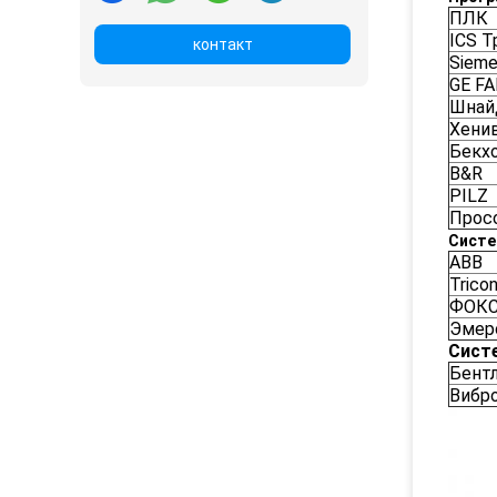
ПЛК
ICS Т
контакт
Siem
GE F
Шнай
Хени
Бекх
B&R
PILZ
Прос
Систе
ABB
Trico
ФОК
Эмер
Сист
Бент
Вибр