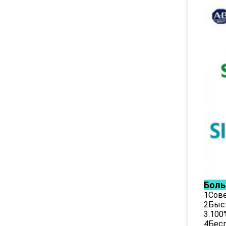
Боль
1Сове
2Быст
3.100
4Бесп