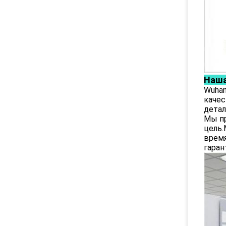
Наша
Wuhan
качес
детал
Мы пр
цель.
время
гаран