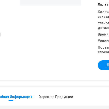
Оплат
Колич
заказа
Упако
детал
Время
Услов
Поста
спосо
Л
обная Информация
Характер Продукции