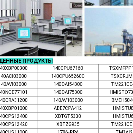
ЩЕННЫЕ ПРОДУКТЫ
40XBP00300
140CPU67160
TSXMFPP
140ACI03000
140CPU65260C
TSXCRJM
140AVI03000
140DAI54300
TM221CE
40NOE77101
140DAI75300
HMISTO7
40CRA31200
140AV103000
BMEH584
40XBP01000
ABE7CPA412
HMISTU8
40CPS12400
XBTGT5330
HMISTU6
40CPS12420
XBTZG935
TM221CE
40CHS11000
1786-RPA
TM3AI