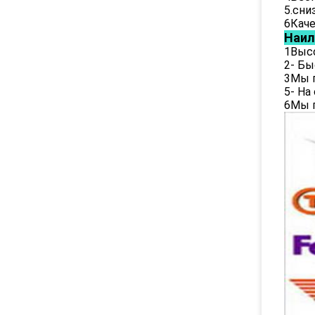
5.сни
6Каче
Наил
1Выс
2- Бы
3Мы п
5- На
6Мы п