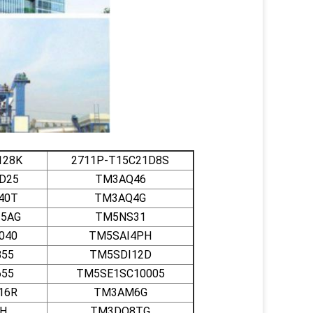
128K
2711P-T15C21D8S
D25
TM3AQ46
40T
TM3AQ4G
35AG
TM5NS31
040
TM5SAI4PH
55
TM5SDI12D
55
TM5SE1SC10005
16R
TM3AM6G
2H
TM3DQ8TG