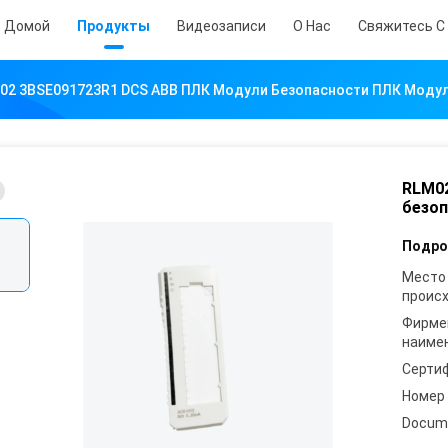
Домой
Продукты
Видеозаписи
О Нас
Свяжитесь С
02 3BSE091723R1 DCS ABB ПЛК Модули Безопасности ПЛК Моду
RLM02
безоп
Подро
Место
проис
Фирме
наиме
Серти
Номер
Docum