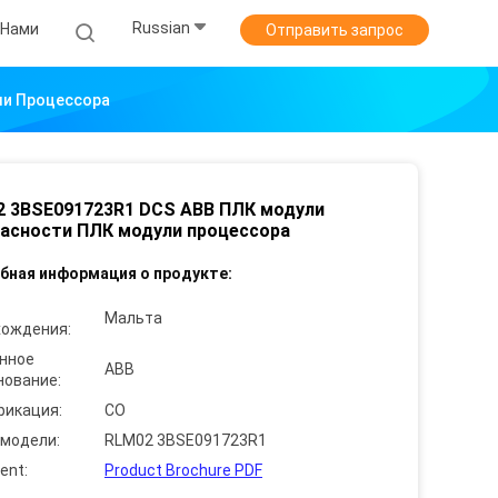
Russian
 Нами
Отправить запрос
ли Процессора
 3BSE091723R1 DCS ABB ПЛК модули
асности ПЛК модули процессора
бная информация о продукте:
Мальта
хождения:
нное
ABB
нование:
фикация:
CO
 модели:
RLM02 3BSE091723R1
ent:
Product Brochure PDF