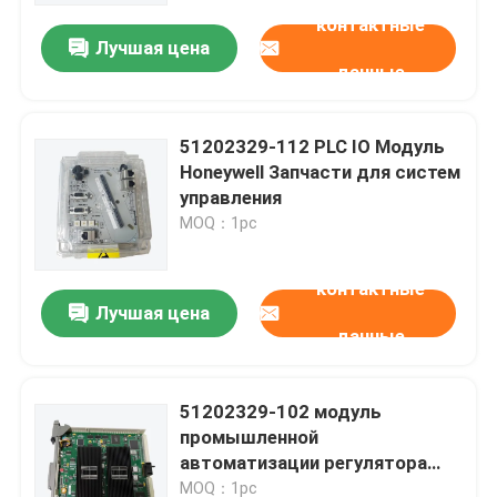
контактные
Лучшая цена
данные
51202329-112 PLC IO Модуль
Honeywell Запчасти для систем
управления
MOQ：1pc
контактные
Лучшая цена
данные
Домой
51202329-102 модуль
Продукты
промышленной
автоматизации регулятора
Хониуэлл C300
Видеозаписи
MOQ：1pc