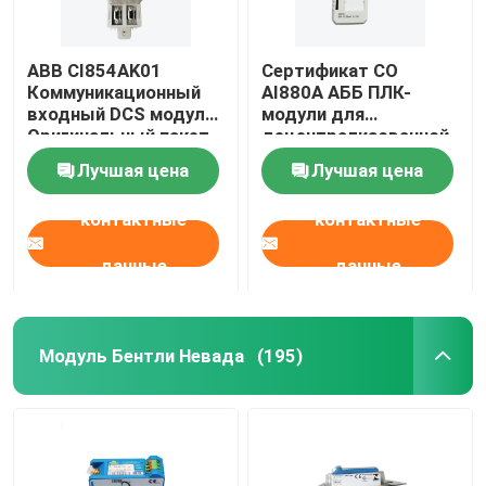
ABB CI854AK01
Сертификат CO
Коммуникационный
AI880A АББ ПЛК-
входный DCS модуль
модули для
Оригинальный пакет
децентрализованной
системы управления
Лучшая цена
Лучшая цена
контактные
контактные
данные
данные
Модуль Бентли Невада
(195)