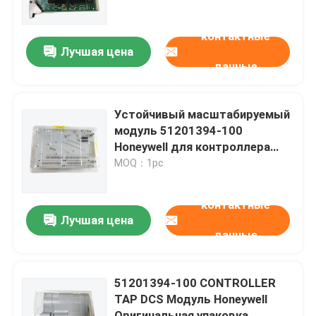
контактные
О нас
Лучшая цена
данные
Экскурсия по заводу
Устойчивый масштабируемый
Контроль качества
модуль 51201394-100
Honeywell для контроллера
C300
MOQ：1pc
Свяжитесь с нами
контактные
Запросите цитату
Лучшая цена
данные
Модули Allen Bradley PLC
51201394-100 CONTROLLER
TAP DCS Модуль Honeywell
Модули ПЛК ABB
Оригинальная упаковка