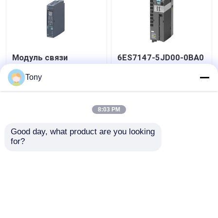
Модуль связи
6ES7147-5JD00-0BA0
SIEMENS 6ES7241-
SIMATIC ET 200AL
1AH32-0XB0 SIMATIC
Модуль Siemens
Tony
S7-1200
Simatic Новый
оригинальный
Лучшая цена
Лучшая цена
8:03 PM
контактные
контактные
Good day, what product are you looking 
for?
данные
данные
Осмотрите больше
Главная страница
Карта сайта