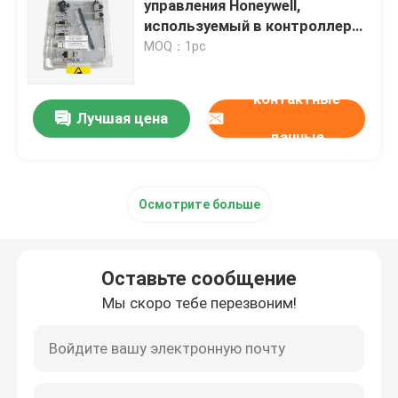
управления Honeywell,
используемый в контроллере
DCS Triconex
C300 Compact
MOQ：1pc
контактные
Модуль управления B&R
Лучшая цена
данные
Модуль PILZ
Осмотрите больше
Модули Бекхоффа
Модуль Бахмана
Оставьте сообщение
Мы скоро тебе перезвоним!
Части ПЛК автоматизации