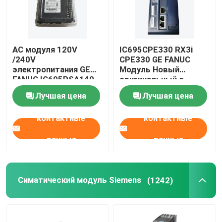
AC модуля 120V
IC695CPE330 RX3i
/240V
CPE330 GE FANUC
электропитания GE
Модуль Новый
FANUC IC695PSA140
оригинальный с
RX3i
запечатанным
Лучшая цена
Лучшая цена
контактные
контактные
данные
данные
Симатический модуль Siemens
(1242)