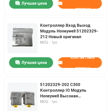
Лучшая цена
данные
Контроллер Вход Выход
Модуль Honeywell 51202329-
212 Новый оригинал
MOQ：1pc
контактные
Лучшая цена
данные
51202329-202 C300
Контроллер IO Модуль
Honeywell Высокая
производительность
MOQ：1pc