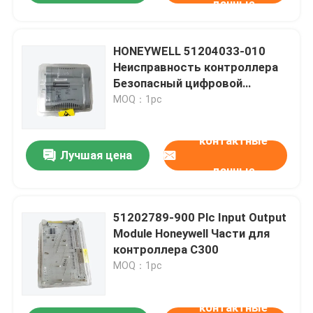
данные
HONEYWELL 51204033-010
Неисправность контроллера
Безопасный цифровой
выходный модуль
MOQ：1pc
контактные
Лучшая цена
данные
51202789-900 Plc Input Output
Module Honeywell Части для
контроллера C300
MOQ：1pc
контактные