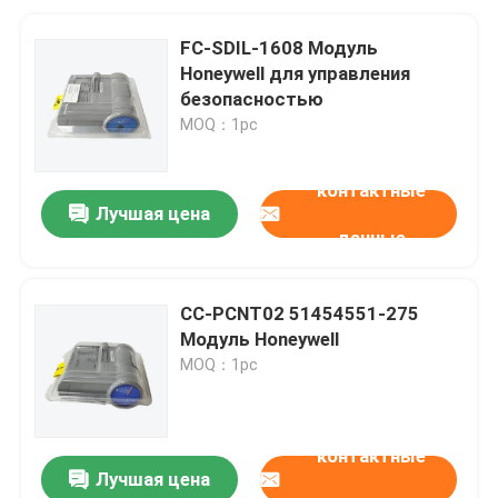
FC-SDIL-1608 Модуль
Honeywell для управления
безопасностью
MOQ：1pc
контактные
Лучшая цена
данные
CC-PCNT02 51454551-275
Модуль Honeywell
MOQ：1pc
контактные
Лучшая цена