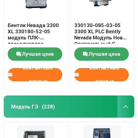
Бентли Невада 3300
330130-085-03-05
XL 330180-52-05
3300 XL PLC Bently
модуль ПЛК-
Nevada Модуль Новый
трансдуктора
Оригинальный С
близости
Запечатанным
Лучшая цена
Лучшая цена
контактные
контактные
данные
данные
Модуль ГЭ
(228)