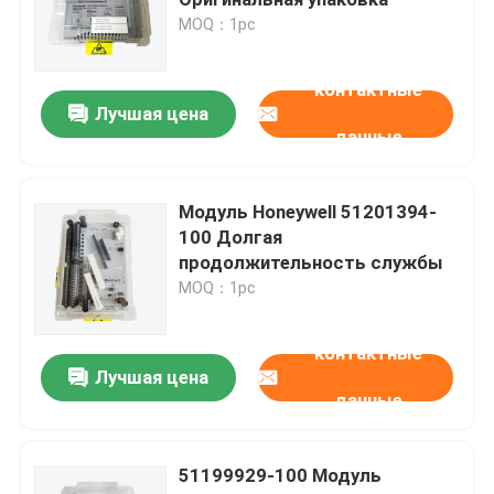
MOQ：1pc
Модуль Бентли Невада
контактные
Лучшая цена
Модуль ГЭ
данные
Симатический модуль Siemens
Модуль Honeywell 51201394-
100 Долгая
продолжительность службы
Запчасти Schneider Electric
MOQ：1pc
Запчасти Emerson
контактные
Лучшая цена
данные
Модуль Honeywell
51199929-100 Модуль
Foxboro DCS