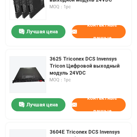
MOQ：1pc
Модуль Бентли Невада
контактные
Лучшая цена
Модуль ГЭ
данные
Симатический модуль Siemens
3625 Triconex DCS Invensys
Tricon Цифровой выходный
модуль 24VDC
Запчасти Schneider Electric
MOQ：1pc
Запчасти Emerson
контактные
Лучшая цена
данные
Модуль Honeywell
3604E Triconex DCS Invensys
Foxboro DCS