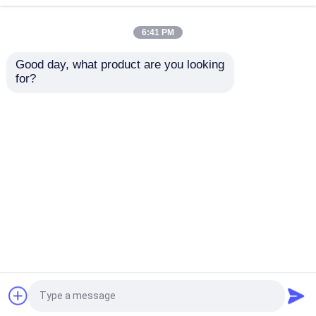
оригинальный
Лучшая цена
Лучшая цена
6:41 PM
контактные
контактные
Good day, what product are you looking 
for?
данные
данные
Осмотрите больше
Главная страница
Карта сайта
контактные данные
Desktop Site
Карта сайта
Privacy Policy
Качество
Модули Allen Bradley PLC
Китайская
фабрика.Copyright © 2025 Wuhan Sean
Automation Equipment Co.,Ltd. All Rights
Reserved.