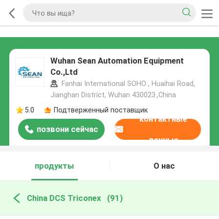
Wuhan Sean Automation Equipment
Co.,Ltd
Fanhai International SOHO , Huaihai Road,
Jianghan District, Wuhan 430023.,China
5.0
Подтверженный поставщик
контактные
позвони сейчас
данные
продукты
О нас
China DCS Triconex
(91)