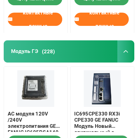
контактные
контактные
данные
данные
Модуль ГЭ
(228)
AC модуля 120V
IC695CPE330 RX3i
/240V
CPE330 GE FANUC
электропитания GE
Модуль Новый
FANUC IC695PSA140
оригинальный с