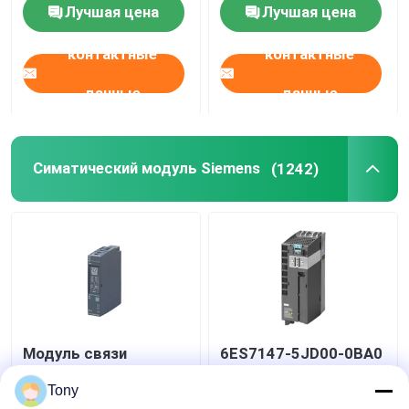
RX3i
запечатанным
Лучшая цена
Лучшая цена
контактные
контактные
данные
данные
Симатический модуль Siemens
(1242)
Модуль связи
6ES7147-5JD00-0BA0
SIEMENS 6ES7241-
SIMATIC ET 200AL
1AH32-0XB0 SIMATIC
Модуль Siemens
Tony
S7-1200
Simatic Новый