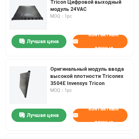
Tricon Цифровой выходный
модуль 24VAC
DCS Triconex
MOQ：1pc
контактные
Модуль управления B&R
Лучшая цена
данные
Модуль PILZ
Оригинальный модуль ввода
Модули Бекхоффа
высокой плотности Triconex
3504E Invensys Tricon
MOQ：1pc
Модуль Бахмана
контактные
Части ПЛК автоматизации
Лучшая цена
данные