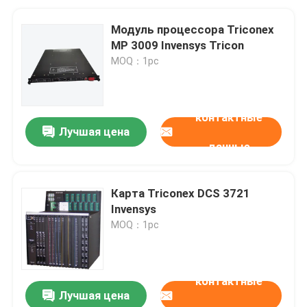
Модуль процессора Triconex
MP 3009 Invensys Tricon
MOQ：1pc
контактные
Лучшая цена
данные
Карта Triconex DCS 3721
Invensys
MOQ：1pc
контактные
Лучшая цена