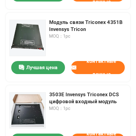
данные
Модуль связи Triconex 4351B
Invensys Tricon
MOQ：1pc
контактные
Лучшая цена
данные
3503E Invensys Triconex DCS
цифровой входный модуль
MOQ：1pc
контактные