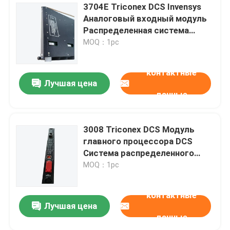
3704E Triconex DCS Invensys
Аналоговый входный модуль
Распределенная система
управления
MOQ：1pc
контактные
Лучшая цена
данные
3008 Triconex DCS Модуль
главного процессора DCS
Система распределенного
управления
MOQ：1pc
контактные
Лучшая цена
данные