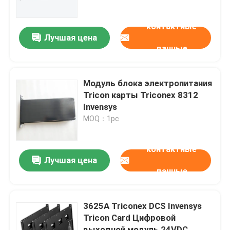
АНАЛОГА
контактные
О нас
Лучшая цена
данные
Экскурсия по заводу
Модуль блока электропитания
Контроль качества
Tricon карты Triconex 8312
Invensys
MOQ：1pc
Свяжитесь с нами
контактные
Запросите цитату
Лучшая цена
данные
Модули Allen Bradley PLC
3625A Triconex DCS Invensys
Tricon Card Цифровой
Модули ПЛК ABB
выходной модуль 24VDC