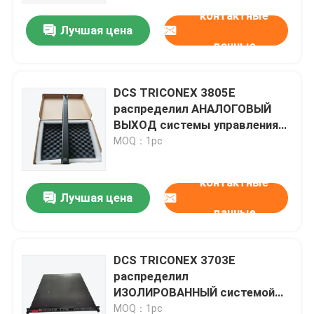
контактные
Лучшая цена
данные
DCS TRICONEX 3805E
распределил АНАЛОГОВЫЙ
ВЫХОД системы управления
МОДУЛИ
MOQ：1pc
контактные
Лучшая цена
данные
Домой
DCS TRICONEX 3703E
Продукты
распределил
ИЗОЛИРОВАННЫЙ системой
управления МОДУЛЬ ВВОДА
Видеозаписи
MOQ：1pc