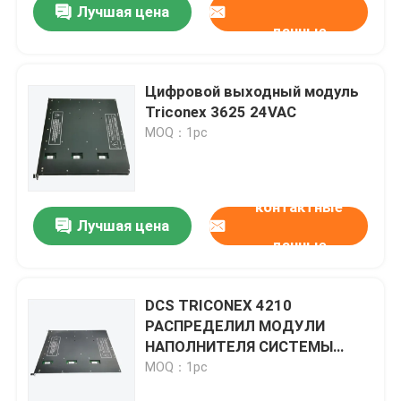
Лучшая цена
данные
Цифровой выходный модуль
Triconex 3625 24VAC
MOQ：1pc
контактные
Лучшая цена
данные
DCS TRICONEX 4210
РАСПРЕДЕЛИЛ МОДУЛИ
НАПОЛНИТЕЛЯ СИСТЕМЫ
УПРАВЛЕНИЯ УДАЛЕННЫЕ
MOQ：1pc