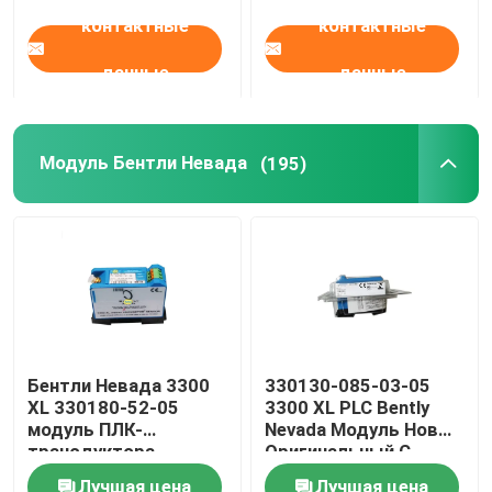
контактные
контактные
данные
данные
Модуль Бентли Невада
(195)
Бентли Невада 3300
330130-085-03-05
XL 330180-52-05
3300 XL PLC Bently
модуль ПЛК-
Nevada Модуль Новый
трансдуктора
Оригинальный С
близости
Запечатанным
Лучшая цена
Лучшая цена