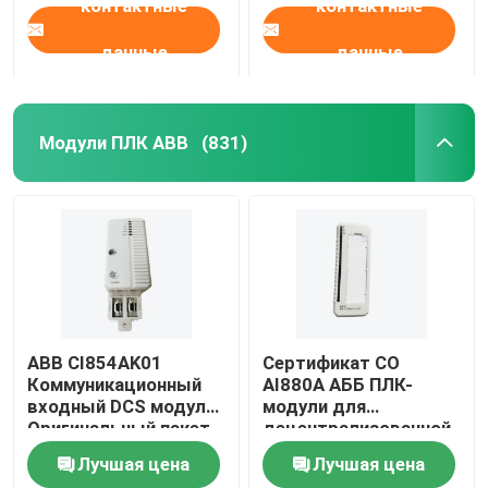
контактные
контактные
данные
данные
Модули ПЛК ABB
(831)
ABB CI854AK01
Сертификат CO
Коммуникационный
AI880A АББ ПЛК-
входный DCS модуль
модули для
Оригинальный пакет
децентрализованной
системы управления
Лучшая цена
Лучшая цена