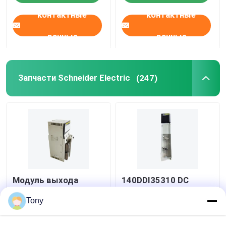
контактные
контактные
данные
данные
Запчасти Schneider Electric
(247)
Модуль выхода
140DDI35310 DC
140DRA84000 реле
модуля входного
PLC Modicon Кванта
сигнала 24V PLC
Tony
SCHNEIDER
Modicon Квант
дискретный