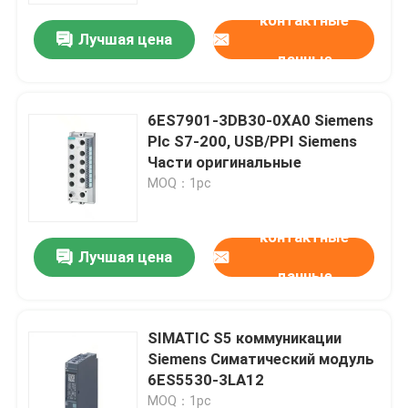
контактные
Лучшая цена
данные
6ES7901-3DB30-0XA0 Siemens
Plc S7-200, USB/PPI Siemens
Части оригинальные
MOQ：1pc
контактные
Лучшая цена
данные
Домой
SIMATIC S5 коммуникации
Продукты
Siemens Симатический модуль
6ES5530-3LA12
Видеозаписи
MOQ：1pc