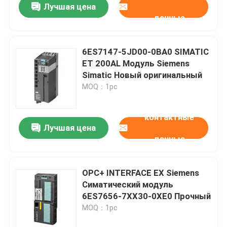
Лучшая цена
данные
6ES7147-5JD00-0BA0 SIMATIC
ET 200AL Модуль Siemens
Simatic Новый оригинальный
MOQ：1pc
контактные
Лучшая цена
данные
OPC+ INTERFACE EX Siemens
Симатический модуль
6ES7656-7XX30-0XE0 Прочный
MOQ：1pc