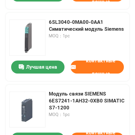
данные
6SL3040-0MA00-0AA1
Симатический модуль Siemens
MOQ：1pc
контактные
Лучшая цена
данные
Модуль связи SIEMENS
6ES7241-1AH32-0XB0 SIMATIC
S7-1200
MOQ：1pc
контактные