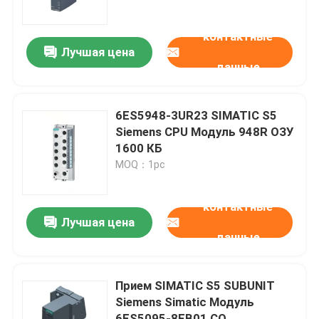
контактные
О нас
Лучшая цена
данные
Экскурсия по заводу
6ES5948-3UR23 SIMATIC S5
Контроль качества
Siemens CPU Модуль 948R ОЗУ
1600 КБ
MOQ：1pc
Свяжитесь с нами
контактные
Запросите цитату
Лучшая цена
данные
Модули Allen Bradley PLC
Прием SIMATIC S5 SUBUNIT
Siemens Simatic Модуль
Модули ПЛК ABB
6ES5095-8FB01 CO