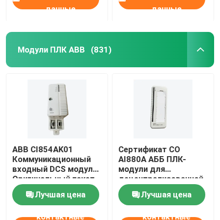
данные
данные
Модули ПЛК ABB
(831)
ABB CI854AK01
Сертификат CO
Коммуникационный
AI880A АББ ПЛК-
входный DCS модуль
модули для
Оригинальный пакет
децентрализованной
системы управления
Лучшая цена
Лучшая цена
контактные
контактные