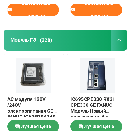
контактные
контактные
данные
данные
Модуль ГЭ
(228)
AC модуля 120V
IC695CPE330 RX3i
/240V
CPE330 GE FANUC
электропитания GE
Модуль Новый
FANUC IC695PSA140
оригинальный с
RX3i
запечатанным
Лучшая цена
Лучшая цена