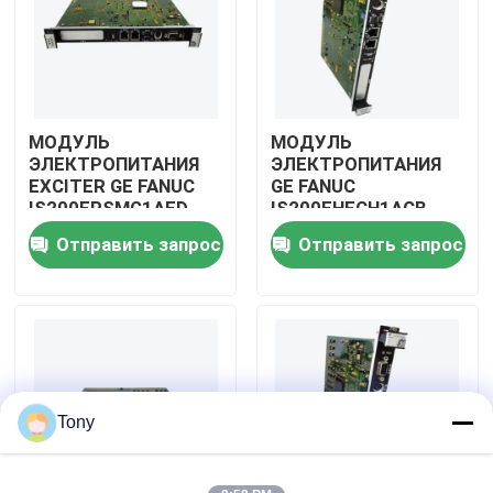
О нас
Экскурсия по заводу
МОДУЛЬ
МОДУЛЬ
ЭЛЕКТРОПИТАНИЯ
ЭЛЕКТРОПИТАНИЯ
EXCITER GE FANUC
GE FANUC
Контроль качества
IS200EPSMG1AED
IS200EHFCH1ACB
Отправить запрос
Отправить запрос
Свяжитесь с нами
Запросите цитату
Модули Allen Bradley PLC
Tony
Модули ПЛК ABB