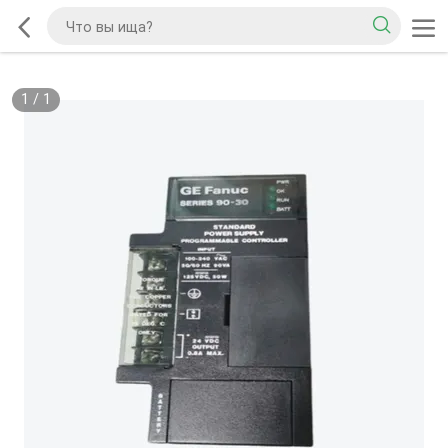
1
/
1