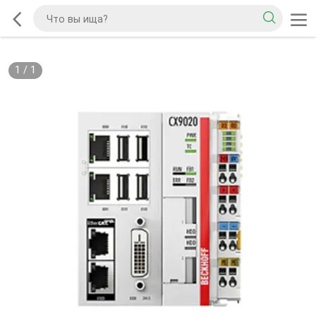
1
/
1