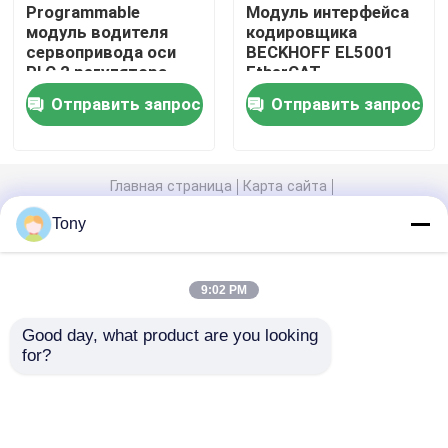
Programmable
Модуль интерфейса
модуль водителя
кодировщика
сервопривода оси
BECKHOFF EL5001
Модуль Бентли Невада
PLC 2 регулятора
EtherCAT
логики AX5203-0000-
терминальный
Отправить запрос
Отправить запрос
0202
Модуль ГЭ
Симатический модуль Siemens
Главная страница
Карта сайта
контактные данные
Desktop Site
Tony
Карта сайта
Privacy Policy
Запчасти Schneider Electric
9:02 PM
Запчасти Emerson
Качество
Модули Allen Bradley PLC
Китайская
Good day, what product are you looking 
фабрика.Copyright © 2025 Wuhan Sean
for?
Automation Equipment Co.,Ltd. All Rights
Модуль Honeywell
Reserved.
Foxboro DCS