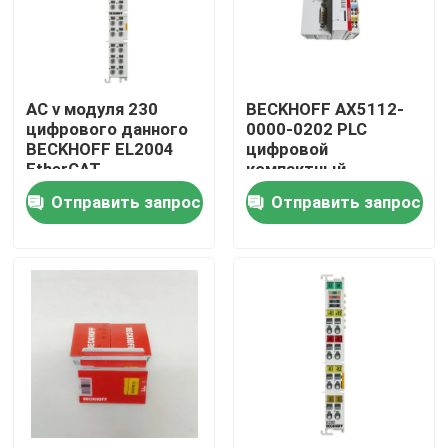
О нас
AC v модуля 230
BECKHOFF AX5112-
Экскурсия по заводу
цифрового данного
0000-0202 PLC
BECKHOFF EL2004
цифровой
EtherCAT
компактный
Контроль качества
сервоприводный
Отправить запрос
Отправить запрос
модуль
Свяжитесь с нами
Запросите цитату
Модули Allen Bradley PLC
Модули ПЛК ABB