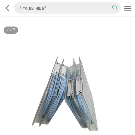
2
/
2